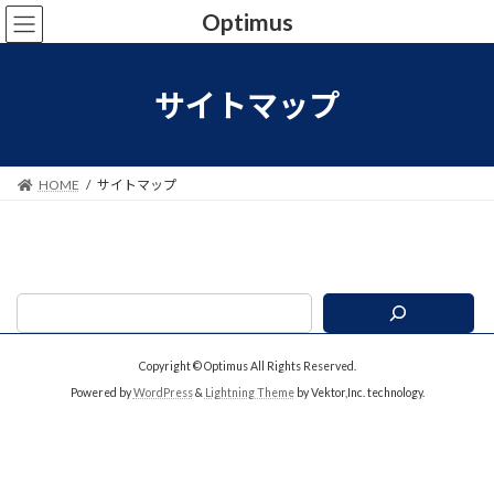
コ
ナ
Optimus
ン
ビ
テ
ゲ
ン
ー
サイトマップ
ツ
シ
へ
ョ
ス
ン
キ
に
HOME
サイトマップ
ッ
移
プ
動
Copyright © Optimus All Rights Reserved.
Powered by
WordPress
&
Lightning Theme
by Vektor,Inc. technology.